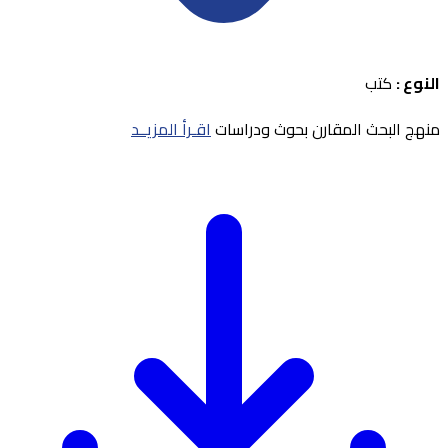
النوع :
كتب
منهج البحث المقارن بحوث ودراسات
اقـرأ المزيــد