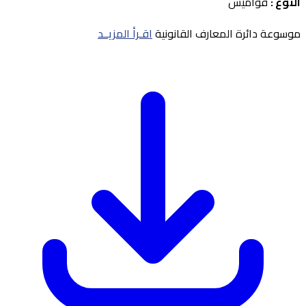
النوع :
قواميس
موسوعة دائرة المعارف القانونية
اقـرأ المزيــد