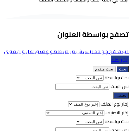
تصفح بواسطة العنوان
ا
ب
ت
ث
ج
ح
خ
د
ذ
ر
ز
س
ش
ص
ض
ط
ظ
ع
غ
ف
ق
ك
ل
م
ن
ه
و
ي
أنشر بحثك
بحث
بحث متقدم
بحث بواسطة
نص البحث
بحث...
إختر نوع الملف
إختر التصنيف
بحث بواسطة
نص البحث