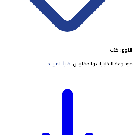
النوع :
كتب
موسوعة الاختبارات والمقاييس
اقـرأ المزيــد