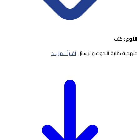
النوع :
كتب
منهجية كتابة البحوث والرسائل
اقـرأ المزيــد