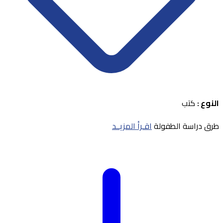
النوع :
كتب
طرق دراسة الطفولة
اقـرأ المزيــد