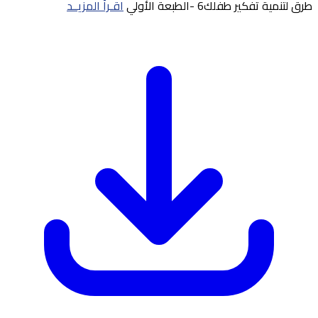
طرق لتنمية تفكير طفلك6 -الطبعة الأولي
اقـرأ المزيــد