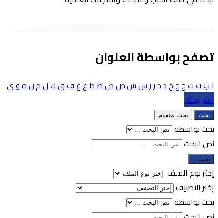
تصفح بواسطة العنوان
ا
ب
ت
ث
ج
ح
خ
د
ذ
ر
ز
س
ش
ص
ض
ط
ظ
ع
غ
ف
ق
ك
ل
م
ن
ه
و
ي
أنشر بحثك
بحث
بحث متقدم
بحث بواسطة
نص البحث
بحث...
إختر نوع الملف
إختر التصنيف
بحث بواسطة
نص البحث