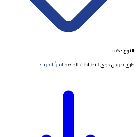
النوع :
كتب
طرق تدريس ذوي الاحتياجات الخاصة
اقـرأ المزيــد