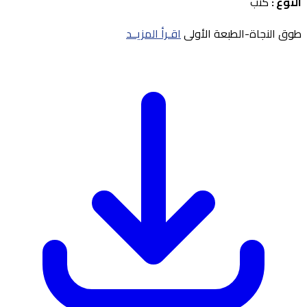
النوع :
كتب
طوق النجاة-الطبعة الأولى
اقـرأ المزيــد