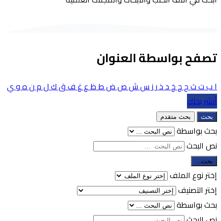
تصفح بواسطة العنوان
ا
ب
ت
ث
ج
ح
خ
د
ذ
ر
ز
س
ش
ص
ض
ط
ظ
ع
غ
ف
ق
ك
ل
م
ن
ه
و
ي
أنشر بحثك
بحث
بحث متقدم
بحث بواسطة
نص البحث
بحث...
إختر نوع الملف
إختر التصنيف
بحث بواسطة
نص البحث