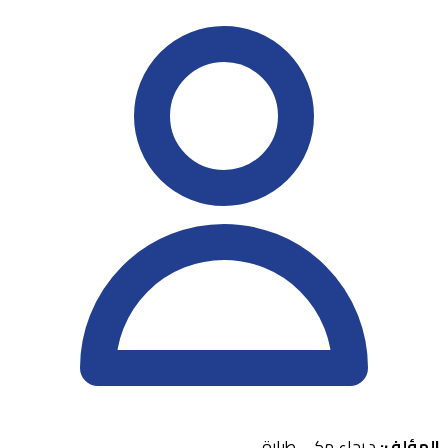
المؤلف:
د.رجاء مكى طبارة