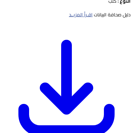
النوع :
كتب
دليل صحافة البيانات
اقـرأ المزيــد