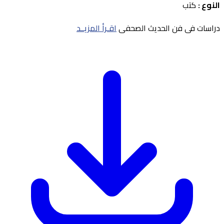
النوع :
كتب
دراسات فى فن الحديث الصحفى
اقـرأ المزيــد