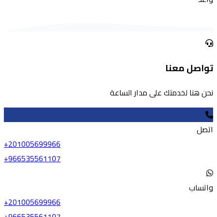
تواصل معنا
نحن هنا لخدمتك على مدار الساعة
اتصل
+201005699966
+966535561107
واتساب
+201005699966
+966535561107