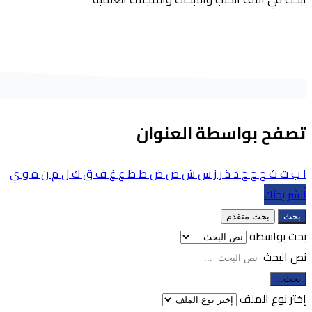
تصفح بواسطة العنوان
ا
ب
ت
ث
ج
ح
خ
د
ذ
ر
ز
س
ش
ص
ض
ط
ظ
ع
غ
ف
ق
ك
ل
م
ن
ه
و
ي
أنشر بحثك
بحث
بحث متقدم
بحث بواسطة
نص البحث
بحث...
إختر نوع الملف