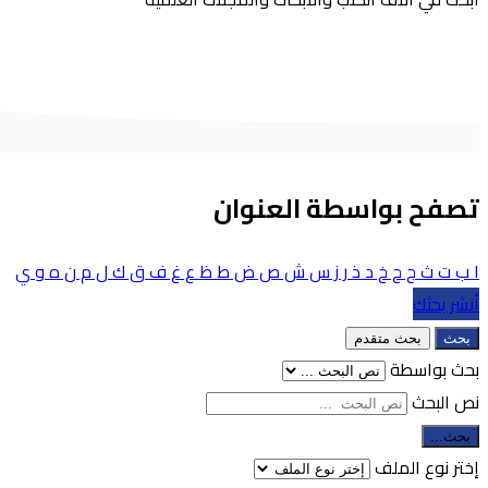
تصفح بواسطة العنوان
ا
ب
ت
ث
ج
ح
خ
د
ذ
ر
ز
س
ش
ص
ض
ط
ظ
ع
غ
ف
ق
ك
ل
م
ن
ه
و
ي
أنشر بحثك
بحث
بحث متقدم
بحث بواسطة
نص البحث
بحث...
إختر نوع الملف