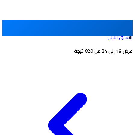
السابق
التالي
عرض
19
إلى
24
من
820
نتيجة