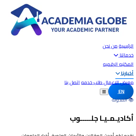
الرئيسية
من نحن
خدماتنا
المكتبه الرقميه
أخبارنا
معرض الاعمال
طلب خدمه
اتصل بنا
EN
📚 المدونة
أكاديـمـيـا جلـــــوب
نقدم لكم أحدث المقالات والأبحاث العلمية، أخبار الجامعات،