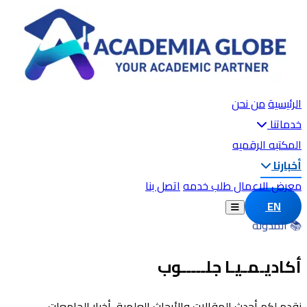
الرئيسية
من نحن
خدماتنا
المكتبه الرقميه
أخبارنا
معرض الاعمال
طلب خدمه
اتصل بنا
EN
📚 المدونة
أكاديـمـيـا جلـــــوب
نقدم لكم أحدث المقالات والأبحاث العلمية، أخبار الجامعات،