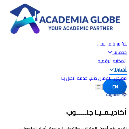
الرئيسية
من نحن
خدماتنا
المكتبه الرقميه
أخبارنا
معرض الاعمال
طلب خدمه
اتصل بنا
EN
📚 المدونة
أكاديـمـيـا جلـــــوب
نقدم لكم أحدث المقالات والأبحاث العلمية، أخبار الجامعات،